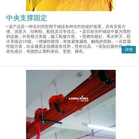
中央支撑固定
• 该产品是一种全封闭型用于铺设各种光纤的保护装置，具有安装方
便、强度大、结构轻、配线灵活等优点。 • 是目前光纤铺设中最为理想
的设施；外形整洁美观，施工检修方便。 • 阻燃性能好、离火即灭，防
火等级达V0级。 • 绝缘性能强，有效避免漏电、触电的危险。 • 在防腐
性能方面，比金属类走线槽道有优势，性价比高。 • 添加抗紫外线、抗
详情
老化成分，有效防止塑料老化、变形、褪色。