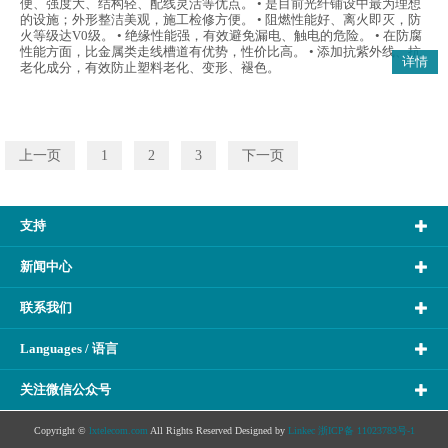
便、强度大、结构轻、配线灵活等优点。 • 是目前光纤铺设中最为理想
的设施；外形整洁美观，施工检修方便。 • 阻燃性能好、离火即灭，防
火等级达V0级。 • 绝缘性能强，有效避免漏电、触电的危险。 • 在防腐
性能方面，比金属类走线槽道有优势，性价比高。 • 添加抗紫外线、抗
详情
老化成分，有效防止塑料老化、变形、褪色。
上一页
1
2
3
下一页
支持
新闻中心
联系我们
Languages / 语言
关注微信公众号
Copyright ©
lxtelecom.com
All Rights Reserved Designed by
Linkec
浙ICP备 11023783号-1