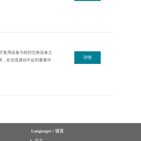
或数字复用设备与程控交换设备之
详情
用，在光缆通信中起到重要作
Languages / 语言
中文