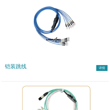
铠装跳线
详情