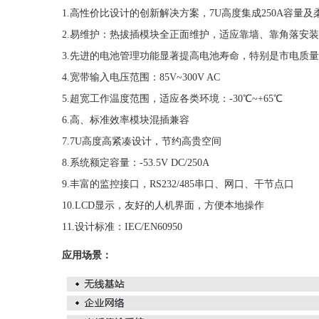
1.高性价比设计的创新解决方案，7U高度集成250A容量及
2.易维护：热拔插模块全正面维护，适应靠墙、靠角落安装
3.先进的电池管理功能显著提高电池寿命，特别是市电质
4.宽带输入电压范围：85V~300V AC
5.超宽工作温度范围，适应各类环境：-30℃~+65℃
6.高、标准效率模块混插兼容
7.7U高度高紧凑设计，节约高贵空间
8.系统额定容量：-53.5V DC/250A
9.丰富的监控接口，RS232/485串口、网口、干节点口
10.LCD显示，友好的人机界面，方便本地操作
11.设计标准：IEC/EN60950
应用场景：